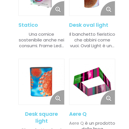
Statico
Desk oval light
Una cornice
Il banchetto fieristico
sostenibile anche nei
che abbini come
consumi. Frame
Led...
vuoi.
Oval Light è un...
Desk square
Aere Q
light
Aere Q
è
un prodotto
della linea