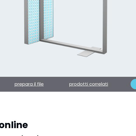
prepara il file
prodotti correlati
online