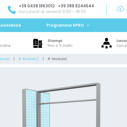
+39 0438 1863012
+39 388 8244544
Da Lunedì al venerdì 9:00 – 18:00
Assistenza
Programma XPRO
Stampi
Lavor
ordine
fino a 5 metri
con p
essuto
R-Module 2
R-Module2